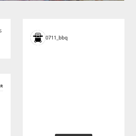
s
0711_bbq
R