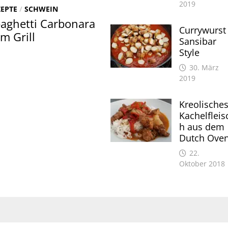
2019
ZEPTE
/
SCHWEIN
aghetti Carbonara
Currywurst
m Grill
Sansibar
Style
30. März
2019
Kreolische
Kachelfleis
h aus dem
Dutch Ove
22.
Oktober 2018