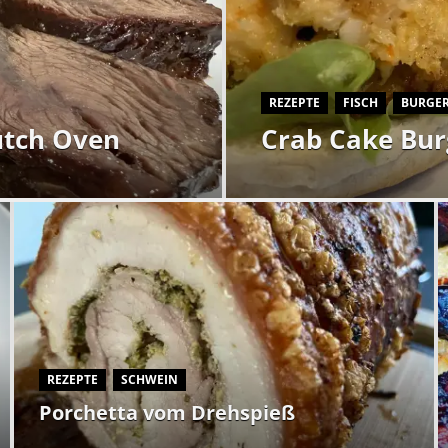
REZEPTE
FISCH
BURGE
utch Oven
Crab Cake Bur
REZEPTE
SCHWEIN
Porchetta vom Drehspieß