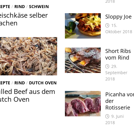
2018
ZEPTE
/
RIND
/
SCHWEIN
eischkäse selber
Sloppy Joe
achen
15.
Oktober 2018
Short Ribs
vom Rind
29.
September
2018
ZEPTE
/
RIND
/
DUTCH OVEN
lled Beef aus dem
Picanha vo
utch Oven
der
Rotisserie
9. Juni
2018