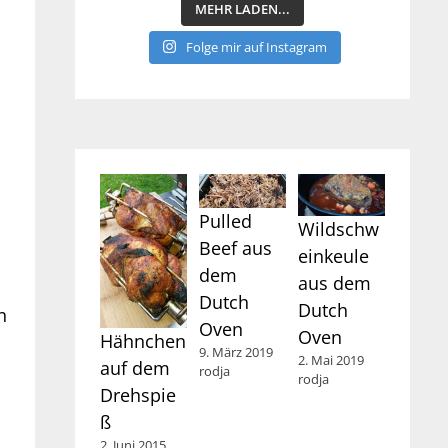
MEHR LADEN...
Folge mir auf Instagram
Pulled
Wildschw
Beef aus
einkeule
dem
aus dem
Dutch
Dutch
n
Oven
Oven
Hähnchen
9. März 2019
2. Mai 2019
auf dem
rodja
rodja
Drehspie
ß
2. Juni 2015