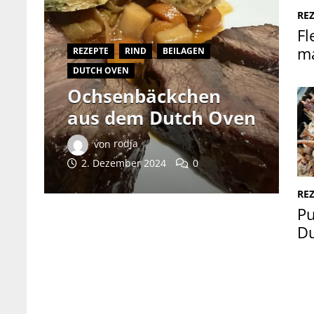
RE
Fl
m
REZEPTE
RIND
BEILAGEN
DUTCH OVEN
Ochsenbäckchen
aus dem Dutch Oven
von
rodja
2. Dezember 2024
0
RE
Pu
D