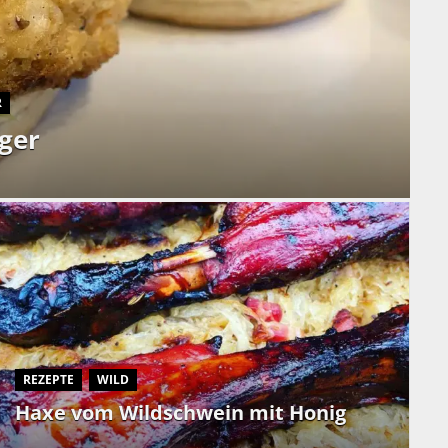
R
ger
REZEPTE
WILD
Haxe vom Wildschwein mit Honig