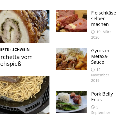
Fleischkäs
selber
machen
10. März
2020
ZEPTE
/
SCHWEIN
Gyros in
rchetta vom
Metaxa-
Sauce
ehspieß
12.
November
2019
Pork Belly
Ends
5.
September