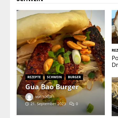
RE
Po
Dr
REZEPTE
SCHWEIN
BURGER
Gua Bao Burger
von
rodja
21. September 2023
0