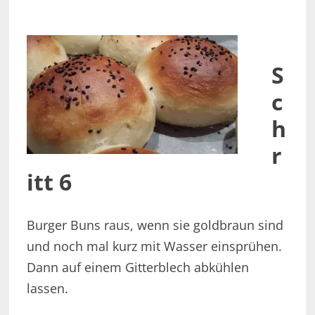
S
c
h
r
itt 6
Burger Buns raus, wenn sie goldbraun sind
und noch mal kurz mit Wasser einsprühen.
Dann auf einem Gitterblech abkühlen
lassen.