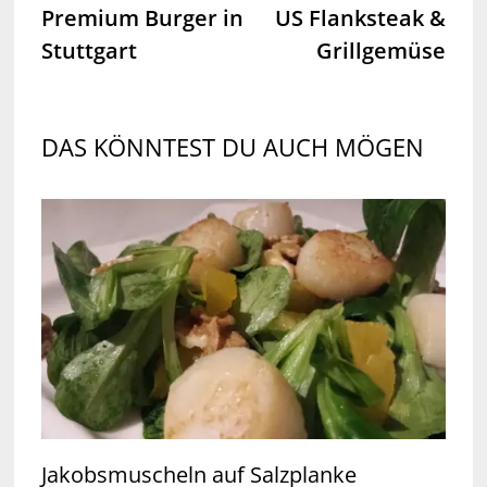
Beitrag:
Beit
Premium Burger in
US Flanksteak &
Stuttgart
Grillgemüse
DAS KÖNNTEST DU AUCH MÖGEN
Jakobsmuscheln auf Salzplanke