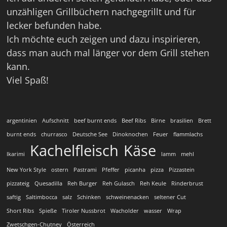
unzähligen Grillbüchern nachgegrillt und für
lecker befunden habe.
Ich möchte euch zeigen und dazu inspirieren,
dass man auch mal länger vor dem Grill stehen
kann.
Viel Spaß!
argentinien
Aufschnitt
beef burnt ends
Beef Ribs
Birne
brasilien
Brett
burnt ends
churrasco
Deutsche See
Dinoknochen
Feuer
flammlachs
Kachelfleisch
Käse
Ikarimi
lamm
mehl
New York Style
ostern
Pastrami
Pfeffer
picanha
pizza
Pizzastein
pizzateig
Quesadilla
Reh Burger
Reh Gulasch
Reh Keule
Rinderbrust
saftig
Saltimbocca
salz
Schinken
schweinenacken
seltener Cut
Short Ribs
Spieße
Tiroler Nussbrot
Wacholder
wasser
Wrap
Zwetschgen-Chutney
Österreich