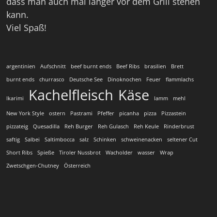
dass man auch mal länger vor dem Grill stehen
kann.
Viel Spaß!
argentinien
Aufschnitt
beef burnt ends
Beef Ribs
brasilien
Brett
burnt ends
churrasco
Deutsche See
Dinoknochen
Feuer
flammlachs
Kachelfleisch
Käse
Ikarimi
lamm
mehl
New York Style
ostern
Pastrami
Pfeffer
picanha
pizza
Pizzastein
pizzateig
Quesadilla
Reh Burger
Reh Gulasch
Reh Keule
Rinderbrust
saftig
Salbei
Saltimbocca
salz
Schinken
schweinenacken
seltener Cut
Short Ribs
Spieße
Tiroler Nussbrot
Wacholder
wasser
Wrap
Zwetschgen-Chutney
Österreich