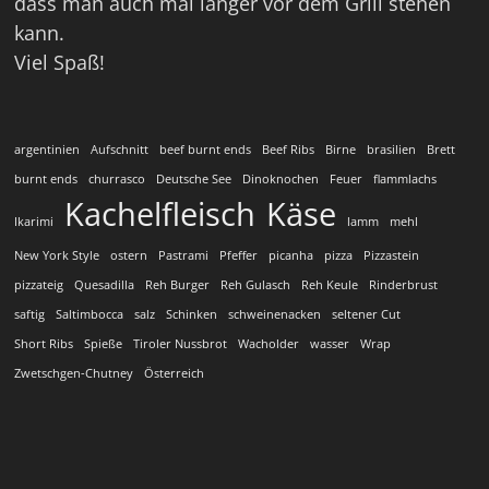
dass man auch mal länger vor dem Grill stehen
kann.
Viel Spaß!
argentinien
Aufschnitt
beef burnt ends
Beef Ribs
Birne
brasilien
Brett
burnt ends
churrasco
Deutsche See
Dinoknochen
Feuer
flammlachs
Kachelfleisch
Käse
Ikarimi
lamm
mehl
New York Style
ostern
Pastrami
Pfeffer
picanha
pizza
Pizzastein
pizzateig
Quesadilla
Reh Burger
Reh Gulasch
Reh Keule
Rinderbrust
saftig
Saltimbocca
salz
Schinken
schweinenacken
seltener Cut
Short Ribs
Spieße
Tiroler Nussbrot
Wacholder
wasser
Wrap
Zwetschgen-Chutney
Österreich