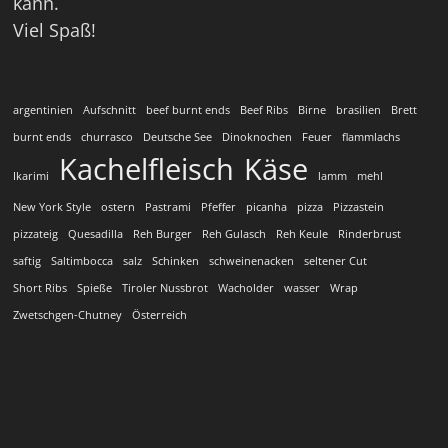
kann.
Viel Spaß!
argentinien
Aufschnitt
beef burnt ends
Beef Ribs
Birne
brasilien
Brett
burnt ends
churrasco
Deutsche See
Dinoknochen
Feuer
flammlachs
Kachelfleisch
Käse
Ikarimi
lamm
mehl
New York Style
ostern
Pastrami
Pfeffer
picanha
pizza
Pizzastein
pizzateig
Quesadilla
Reh Burger
Reh Gulasch
Reh Keule
Rinderbrust
saftig
Saltimbocca
salz
Schinken
schweinenacken
seltener Cut
Short Ribs
Spieße
Tiroler Nussbrot
Wacholder
wasser
Wrap
Zwetschgen-Chutney
Österreich