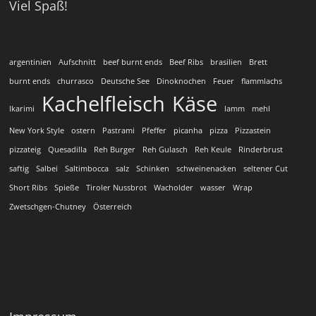
Viel Spaß!
argentinien
Aufschnitt
beef burnt ends
Beef Ribs
brasilien
Brett
burnt ends
churrasco
Deutsche See
Dinoknochen
Feuer
flammlachs
Kachelfleisch
Käse
Ikarimi
lamm
mehl
New York Style
ostern
Pastrami
Pfeffer
picanha
pizza
Pizzastein
pizzateig
Quesadilla
Reh Burger
Reh Gulasch
Reh Keule
Rinderbrust
saftig
Salbei
Saltimbocca
salz
Schinken
schweinenacken
seltener Cut
Short Ribs
Spieße
Tiroler Nussbrot
Wacholder
wasser
Wrap
Zwetschgen-Chutney
Österreich