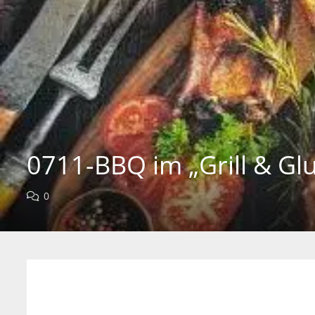
0711-BBQ im „Grill & Gl
0