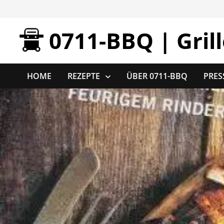
Zurück
zum
0711-BBQ | Gril
Inhalt
HOME
REZEPTE
ÜBER 0711-BBQ
PRES