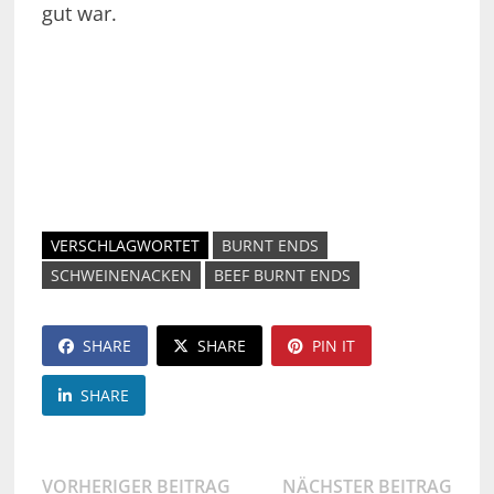
gut war.
VERSCHLAGWORTET
BURNT ENDS
SCHWEINENACKEN
BEEF BURNT ENDS
SHARE
SHARE
PIN IT
SHARE
Beitragsnavigation
Vorheriger
Näch
VORHERIGER BEITRAG
NÄCHSTER BEITRAG