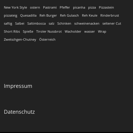
New York Style
ostern
Pastrami
Pfeffer
picanha
pizza
Pizzastein
pizzateig
Quesadilla
Reh Burger
Reh Gulasch
Reh Keule
Rinderbrust
saftig
Salbei
Saltimbocca
salz
Schinken
schweinenacken
seltener Cut
Short Ribs
Spieße
Tiroler Nussbrot
Wacholder
wasser
Wrap
Zwetschgen-Chutney
Österreich
Impressum
Datenschutz