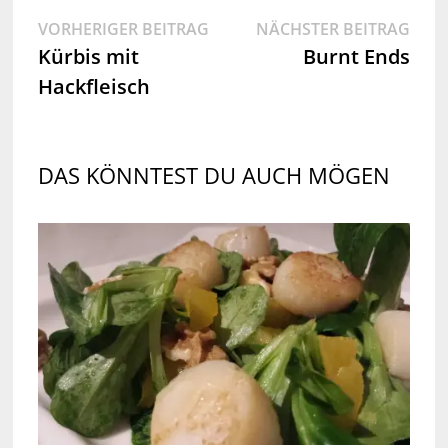
Beitragsnavigation
Vorheriger
Näch
VORHERIGER BEITRAG
NÄCHSTER BEITRAG
Beitrag:
Beit
Kürbis mit
Burnt Ends
Hackfleisch
DAS KÖNNTEST DU AUCH MÖGEN