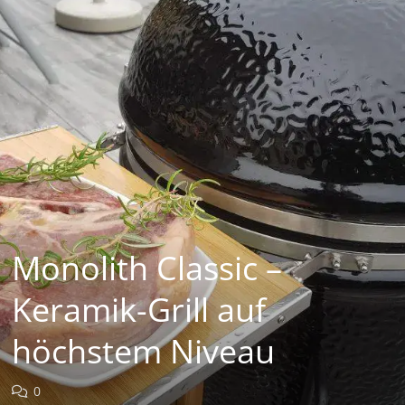
Monolith Classic –
Keramik-Grill auf
höchstem Niveau
0