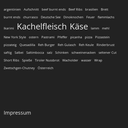
argentinien
Aufschnitt
beef burnt ends
Beef Ribs
brasilien
Brett
burnt ends
churrasco
Deutsche See
Dinoknochen
Feuer
flammlachs
Kachelfleisch
Käse
Ikarimi
lamm
mehl
New York Style
ostern
Pastrami
Pfeffer
picanha
pizza
Pizzastein
pizzateig
Quesadilla
Reh Burger
Reh Gulasch
Reh Keule
Rinderbrust
saftig
Salbei
Saltimbocca
salz
Schinken
schweinenacken
seltener Cut
Short Ribs
Spieße
Tiroler Nussbrot
Wacholder
wasser
Wrap
Zwetschgen-Chutney
Österreich
Impressum