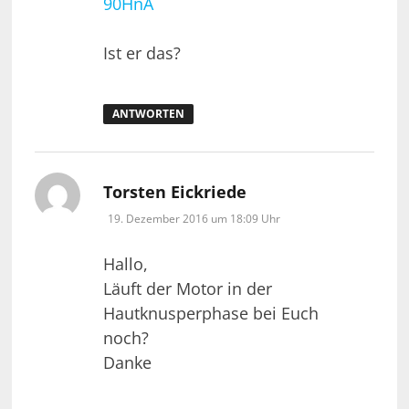
90HnA
Ist er das?
ANTWORTEN
sagt:
Torsten Eickriede
19. Dezember 2016 um 18:09 Uhr
Hallo,
Läuft der Motor in der
Hautknusperphase bei Euch
noch?
Danke