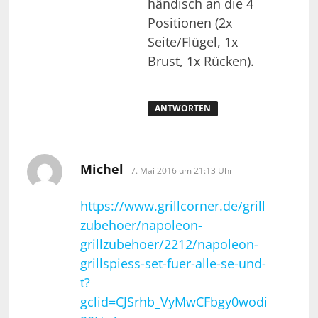
händisch an die 4
Positionen (2x
Seite/Flügel, 1x
Brust, 1x Rücken).
ANTWORTEN
sagt:
Michel
7. Mai 2016 um 21:13 Uhr
https://www.grillcorner.de/grill
zubehoer/napoleon-
grillzubehoer/2212/napoleon-
grillspiess-set-fuer-alle-se-und-
t?
gclid=CJSrhb_VyMwCFbgy0wodi