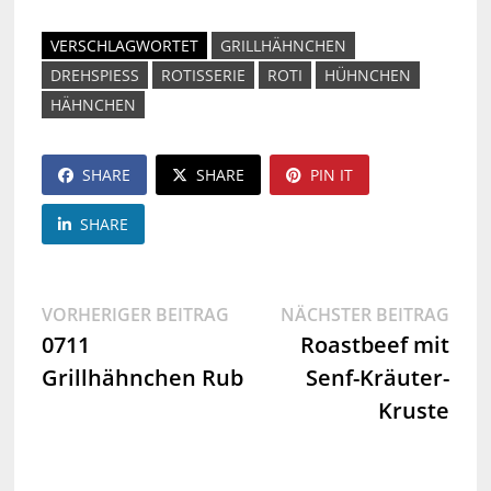
VERSCHLAGWORTET
GRILLHÄHNCHEN
DREHSPIESS
ROTISSERIE
ROTI
HÜHNCHEN
HÄHNCHEN
SHARE
SHARE
PIN IT
SHARE
Beitragsnavigation
Vorheriger
Näch
VORHERIGER BEITRAG
NÄCHSTER BEITRAG
Beitrag:
Beit
0711
Roastbeef mit
Grillhähnchen Rub
Senf-Kräuter-
Kruste