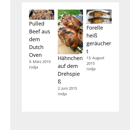
Pulled
Forelle
Beef aus
heiß
dem
geräucher
Dutch
t
Oven
Hähnchen
13. August
9. März 2019
2015
auf dem
rodja
rodja
Drehspie
ß
2. Juni 2015
rodja