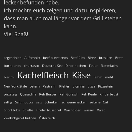
lecker befunden habe.
Ich möchte euch zeigen und dazu inspirieren,
dass man auch mal länger vor dem Grill stehen
kann.
Viel Spaß!
argentinien
Aufschnitt
beef burnt ends
Beef Ribs
Birne
brasilien
Brett
burnt ends
churrasco
Deutsche See
Dinoknochen
Feuer
flammlachs
Kachelfleisch
Käse
Ikarimi
lamm
mehl
New York Style
ostern
Pastrami
Pfeffer
picanha
pizza
Pizzastein
pizzateig
Quesadilla
Reh Burger
Reh Gulasch
Reh Keule
Rinderbrust
saftig
Saltimbocca
salz
Schinken
schweinenacken
seltener Cut
Short Ribs
Spieße
Tiroler Nussbrot
Wacholder
wasser
Wrap
Zwetschgen-Chutney
Österreich