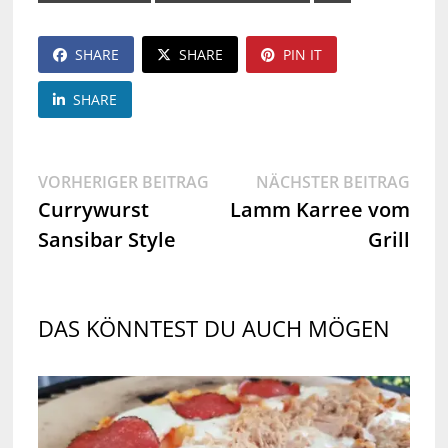
SHARE
SHARE
PIN IT
SHARE
Beitragsnavigation
Vorheriger
Näch
VORHERIGER BEITRAG
NÄCHSTER BEITRAG
Beitrag:
Beit
Currywurst
Lamm Karree vom
Sansibar Style
Grill
DAS KÖNNTEST DU AUCH MÖGEN