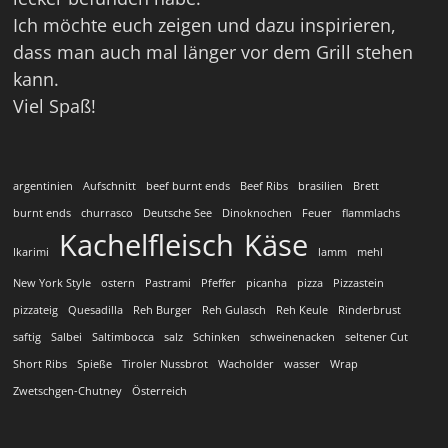
Ich möchte euch zeigen und dazu inspirieren,
dass man auch mal länger vor dem Grill stehen
kann.
Viel Spaß!
argentinien
Aufschnitt
beef burnt ends
Beef Ribs
brasilien
Brett
burnt ends
churrasco
Deutsche See
Dinoknochen
Feuer
flammlachs
Kachelfleisch
Käse
Ikarimi
lamm
mehl
New York Style
ostern
Pastrami
Pfeffer
picanha
pizza
Pizzastein
pizzateig
Quesadilla
Reh Burger
Reh Gulasch
Reh Keule
Rinderbrust
saftig
Salbei
Saltimbocca
salz
Schinken
schweinenacken
seltener Cut
Short Ribs
Spieße
Tiroler Nussbrot
Wacholder
wasser
Wrap
Zwetschgen-Chutney
Österreich