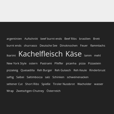
argentinien
Aufschnitt
beef burnt ends
Beef Ribs
brasilien
Brett
burnt ends
churrasco
Deutsche See
Dinoknochen
Feuer
flammlachs
Kachelfleisch
Käse
Ikarimi
lamm
mehl
New York Style
ostern
Pastrami
Pfeffer
picanha
pizza
Pizzastein
pizzateig
Quesadilla
Reh Burger
Reh Gulasch
Reh Keule
Rinderbrust
saftig
Salbei
Saltimbocca
salz
Schinken
schweinenacken
seltener Cut
Short Ribs
Spieße
Tiroler Nussbrot
Wacholder
wasser
Wrap
Zwetschgen-Chutney
Österreich