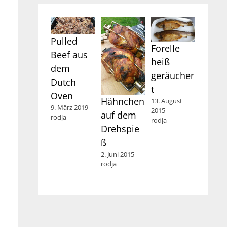
Pulled
Forelle
Beef aus
heiß
dem
geräucher
Dutch
t
Oven
Hähnchen
13. August
9. März 2019
2015
auf dem
rodja
rodja
Drehspie
ß
2. Juni 2015
rodja