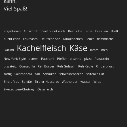
kann.
Viel Spaß!
argentinien
Aufschnitt
beef burnt ends
Beef Ribs
Birne
brasilien
Brett
burnt ends
churrasco
Deutsche See
Dinoknochen
Feuer
flammlachs
Kachelfleisch
Käse
Ikarimi
lamm
mehl
New York Style
ostern
Pastrami
Pfeffer
picanha
pizza
Pizzastein
pizzateig
Quesadilla
Reh Burger
Reh Gulasch
Reh Keule
Rinderbrust
saftig
Saltimbocca
salz
Schinken
schweinenacken
seltener Cut
Short Ribs
Spieße
Tiroler Nussbrot
Wacholder
wasser
Wrap
Zwetschgen-Chutney
Österreich