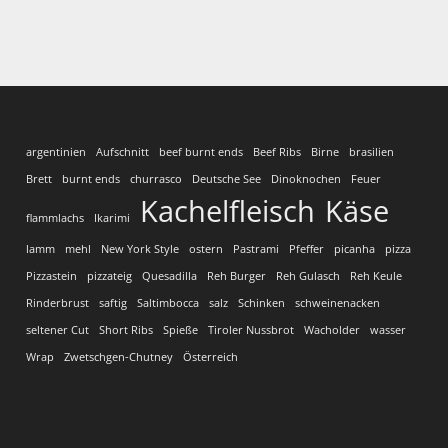
argentinien
Aufschnitt
beef burnt ends
Beef Ribs
Birne
brasilien
Brett
burnt ends
churrasco
Deutsche See
Dinoknochen
Feuer
Kachelfleisch
Käse
flammlachs
Ikarimi
lamm
mehl
New York Style
ostern
Pastrami
Pfeffer
picanha
pizza
Pizzastein
pizzateig
Quesadilla
Reh Burger
Reh Gulasch
Reh Keule
Rinderbrust
saftig
Saltimbocca
salz
Schinken
schweinenacken
seltener Cut
Short Ribs
Spieße
Tiroler Nussbrot
Wacholder
wasser
Wrap
Zwetschgen-Chutney
Österreich