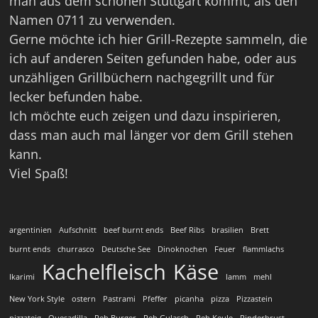
man aus dem schönen Stuttgart kommt, als den
Namen 0711 zu verwenden.
Gerne möchte ich hier Grill-Rezepte sammeln, die
ich auf anderen Seiten gefunden habe, oder aus
unzähligen Grillbüchern nachgegrillt und für
lecker befunden habe.
Ich möchte euch zeigen und dazu inspirieren,
dass man auch mal länger vor dem Grill stehen
kann.
Viel Spaß!
argentinien
Aufschnitt
beef burnt ends
Beef Ribs
brasilien
Brett
burnt ends
churrasco
Deutsche See
Dinoknochen
Feuer
flammlachs
Kachelfleisch
Käse
Ikarimi
lamm
mehl
New York Style
ostern
Pastrami
Pfeffer
picanha
pizza
Pizzastein