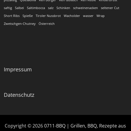
pizzateig
Quesadilla
Reh Burger
Reh Gulasch
Reh Keule
Rinderbrust
saftig
Salbei
Saltimbocca
salz
Schinken
schweinenacken
seltener Cut
Short Ribs
Spieße
Tiroler Nussbrot
Wacholder
wasser
Wrap
Zwetschgen-Chutney
Österreich
Impressum
Datenschutz
Copyright © 2026
0711-BBQ | Grillen, BBQ, Rezepte aus