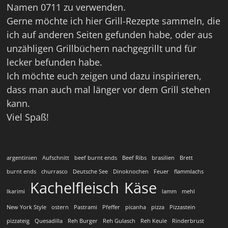
Namen 0711 zu verwenden.
Gerne möchte ich hier Grill-Rezepte sammeln, die
ich auf anderen Seiten gefunden habe, oder aus
unzähligen Grillbüchern nachgegrillt und für
lecker befunden habe.
Ich möchte euch zeigen und dazu inspirieren,
dass man auch mal länger vor dem Grill stehen
kann.
Viel Spaß!
argentinien
Aufschnitt
beef burnt ends
Beef Ribs
brasilien
Brett
burnt ends
churrasco
Deutsche See
Dinoknochen
Feuer
flammlachs
Kachelfleisch
Käse
Ikarimi
lamm
mehl
New York Style
ostern
Pastrami
Pfeffer
picanha
pizza
Pizzastein
pizzateig
Quesadilla
Reh Burger
Reh Gulasch
Reh Keule
Rinderbrust