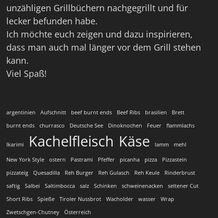
unzähligen Grillbüchern nachgegrillt und für
lecker befunden habe.
Ich möchte euch zeigen und dazu inspirieren,
dass man auch mal länger vor dem Grill stehen
kann.
Viel Spaß!
argentinien
Aufschnitt
beef burnt ends
Beef Ribs
brasilien
Brett
burnt ends
churrasco
Deutsche See
Dinoknochen
Feuer
flammlachs
Kachelfleisch
Käse
Ikarimi
lamm
mehl
New York Style
ostern
Pastrami
Pfeffer
picanha
pizza
Pizzastein
pizzateig
Quesadilla
Reh Burger
Reh Gulasch
Reh Keule
Rinderbrust
saftig
Salbei
Saltimbocca
salz
Schinken
schweinenacken
seltener Cut
Short Ribs
Spieße
Tiroler Nussbrot
Wacholder
wasser
Wrap
Zwetschgen-Chutney
Österreich