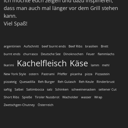
Ich möchte euch zeigen und dazu inspirieren,
dass man auch mal länger vor dem Grill stehen
kann.
Viel Spaß!
argentinien
Aufschnitt
beef burnt ends
Beef Ribs
brasilien
Brett
burnt ends
churrasco
Deutsche See
Dinoknochen
Feuer
flammlachs
Kachelfleisch
Käse
Ikarimi
lamm
mehl
New York Style
ostern
Pastrami
Pfeffer
picanha
pizza
Pizzastein
pizzateig
Quesadilla
Reh Burger
Reh Gulasch
Reh Keule
Rinderbrust
saftig
Salbei
Saltimbocca
salz
Schinken
schweinenacken
seltener Cut
Short Ribs
Spieße
Tiroler Nussbrot
Wacholder
wasser
Wrap
Zwetschgen-Chutney
Österreich