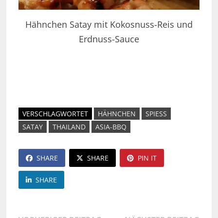
Hähnchen Satay mit Kokosnuss-Reis und
Erdnuss-Sauce
VERSCHLAGWORTET
HÄHNCHEN
SPIESS
SATAY
THAILAND
ASIA-BBQ
SHARE
SHARE
PIN IT
SHARE