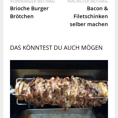
Beitragsnavigation
Vorheriger
Näch
VORHERIGER BEITRAG
NÄCHSTER BEITRAG
Beitrag:
Beit
Brioche Burger
Bacon &
Brötchen
Filetschinken
selber machen
DAS KÖNNTEST DU AUCH MÖGEN