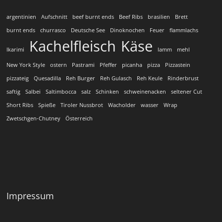
argentinien
Aufschnitt
beef burnt ends
Beef Ribs
brasilien
Brett
burnt ends
churrasco
Deutsche See
Dinoknochen
Feuer
flammlachs
Kachelfleisch
Käse
Ikarimi
lamm
mehl
New York Style
ostern
Pastrami
Pfeffer
picanha
pizza
Pizzastein
pizzateig
Quesadilla
Reh Burger
Reh Gulasch
Reh Keule
Rinderbrust
saftig
Salbei
Saltimbocca
salz
Schinken
schweinenacken
seltener Cut
Short Ribs
Spieße
Tiroler Nussbrot
Wacholder
wasser
Wrap
Zwetschgen-Chutney
Österreich
Impressum