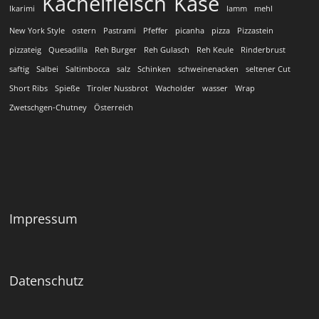
Kachelfleisch
Käse
Ikarimi
lamm
mehl
New York Style
ostern
Pastrami
Pfeffer
picanha
pizza
Pizzastein
pizzateig
Quesadilla
Reh Burger
Reh Gulasch
Reh Keule
Rinderbrust
saftig
Salbei
Saltimbocca
salz
Schinken
schweinenacken
seltener Cut
Short Ribs
Spieße
Tiroler Nussbrot
Wacholder
wasser
Wrap
Zwetschgen-Chutney
Österreich
Impressum
Datenschutz