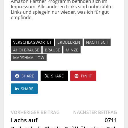
Amazon Partner Programm befinden sich im
Impressum. Alle anderen Links sind unbezahlte
Links und spiegeln nur wieder, was ich für gut
empfinde.
VERSCHLAGWORTET
ERDBEEREN
NACHTISCH
AHOI BRAUSE
BRAUSE
MINZE
MARSHMALLOW
SHARE
SHARE
PIN IT
SHARE
Beitragsnavigation
Vorheriger
Näch
VORHERIGER BEITRAG
NÄCHSTER BEITRAG
Beitrag:
Beit
Lachs auf
0711