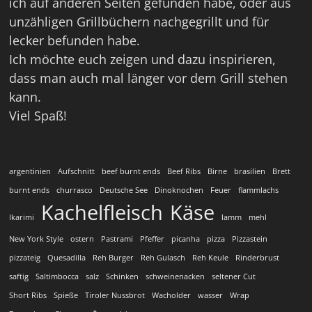
ich auf anderen Seiten gefunden habe, oder aus
unzähligen Grillbüchern nachgegrillt und für
lecker befunden habe.
Ich möchte euch zeigen und dazu inspirieren,
dass man auch mal länger vor dem Grill stehen
kann.
Viel Spaß!
argentinien
Aufschnitt
beef burnt ends
Beef Ribs
Birne
brasilien
Brett
burnt ends
churrasco
Deutsche See
Dinoknochen
Feuer
flammlachs
Kachelfleisch
Käse
Ikarimi
lamm
mehl
New York Style
ostern
Pastrami
Pfeffer
picanha
pizza
Pizzastein
pizzateig
Quesadilla
Reh Burger
Reh Gulasch
Reh Keule
Rinderbrust
saftig
Saltimbocca
salz
Schinken
schweinenacken
seltener Cut
Short Ribs
Spieße
Tiroler Nussbrot
Wacholder
wasser
Wrap