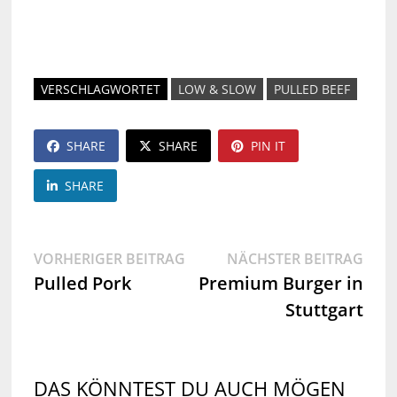
VERSCHLAGWORTET
LOW & SLOW
PULLED BEEF
SHARE
SHARE
PIN IT
SHARE
Beitragsnavigation
Vorheriger
Näch
VORHERIGER BEITRAG
NÄCHSTER BEITRAG
Beitrag:
Beit
Pulled Pork
Premium Burger in
Stuttgart
DAS KÖNNTEST DU AUCH MÖGEN