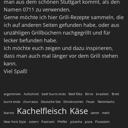
man aus dem schönen Stuttgart kommt, als den
Namen 0711 zu verwenden.
Gerne möchte ich hier Grill-Rezepte sammeln, die
ich auf anderen Seiten gefunden habe, oder aus
unzähligen Grillbüchern nachgegrillt und für
lecker befunden habe.
Ich möchte euch zeigen und dazu inspirieren,
dass man auch mal länger vor dem Grill stehen
kann.
Viel Spaß!
argentinien
Aufschnitt
beef burnt ends
Beef Ribs
Birne
brasilien
Brett
burnt ends
churrasco
Deutsche See
Dinoknochen
Feuer
flammlachs
Kachelfleisch
Käse
Ikarimi
lamm
mehl
New York Style
ostern
Pastrami
Pfeffer
picanha
pizza
Pizzastein