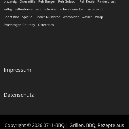
pizzateig
Quesadilla
Reh Burger
Reh Gulasch
Reh Keule
Rinderbrust
saftig
Saltimbocca
salz
Schinken
schweinenacken
seltener Cut
Short Ribs
Spieße
Tiroler Nussbrot
Wacholder
wasser
Wrap
Zwetschgen-Chutney
Österreich
Impressum
Datenschutz
Copyright © 2026
0711-BBQ | Grillen, BBQ, Rezepte aus