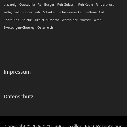
pizzateig
Quesadilla
Reh Burger
Reh Gulasch
Reh Keule
Rinderbrust
saftig
Saltimbocca
salz
Schinken
schweinenacken
seltener Cut
Short Ribs
Spieße
Tiroler Nussbrot
Wacholder
wasser
Wrap
Zwetschgen-Chutney
Österreich
Impressum
Datenschutz
Copyright © 2026
0711-BBQ | Grillen, BBQ, Rezepte aus