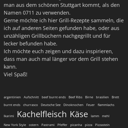
man aus dem schönen Stuttgart kommt, als den
Namen 0711 zu verwenden.
Gerne möchte ich hier Grill-Rezepte sammeln, die
ich auf anderen Seiten gefunden habe, oder aus
unzähligen Grillbüchern nachgegrillt und für
lecker befunden habe.
Ich möchte euch zeigen und dazu inspirieren,
dass man auch mal länger vor dem Grill stehen
kann.
Viel Spaß!
argentinien
Aufschnitt
beef burnt ends
Beef Ribs
Birne
brasilien
Brett
burnt ends
churrasco
Deutsche See
Dinoknochen
Feuer
flammlachs
Kachelfleisch
Käse
Ikarimi
lamm
mehl
New York Style
ostern
Pastrami
Pfeffer
picanha
pizza
Pizzastein