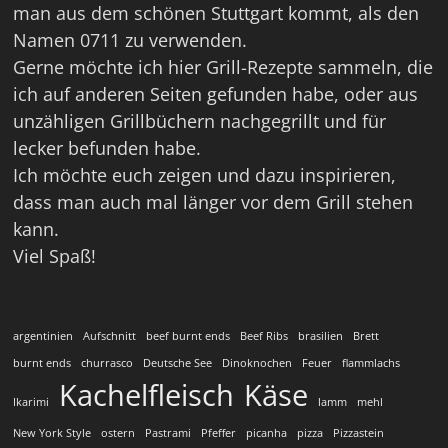
man aus dem schönen Stuttgart kommt, als den
Namen 0711 zu verwenden.
Gerne möchte ich hier Grill-Rezepte sammeln, die
ich auf anderen Seiten gefunden habe, oder aus
unzähligen Grillbüchern nachgegrillt und für
lecker befunden habe.
Ich möchte euch zeigen und dazu inspirieren,
dass man auch mal länger vor dem Grill stehen
kann.
Viel Spaß!
argentinien
Aufschnitt
beef burnt ends
Beef Ribs
brasilien
Brett
burnt ends
churrasco
Deutsche See
Dinoknochen
Feuer
flammlachs
Kachelfleisch
Käse
Ikarimi
lamm
mehl
New York Style
ostern
Pastrami
Pfeffer
picanha
pizza
Pizzastein