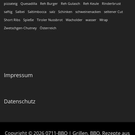
pizzateig
Quesadilla
Reh Burger
Reh Gulasch
Reh Keule
Rinderbrust
saftig
Salbei
Saltimbocca
salz
Schinken
schweinenacken
seltener Cut
Short Ribs
Spieße
Tiroler Nussbrot
Wacholder
wasser
Wrap
Zwetschgen-Chutney
Österreich
Impressum
Datenschutz
Copyright © 2026
0711-BBQ | Grillen, BBQ, Rezepte aus