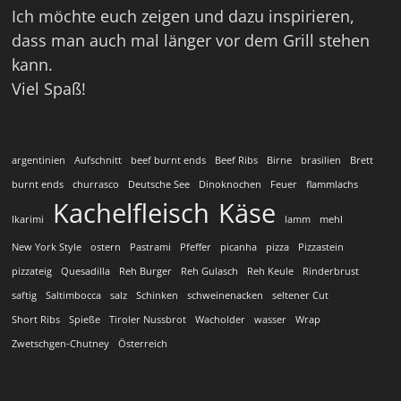
Ich möchte euch zeigen und dazu inspirieren,
dass man auch mal länger vor dem Grill stehen
kann.
Viel Spaß!
argentinien
Aufschnitt
beef burnt ends
Beef Ribs
Birne
brasilien
Brett
burnt ends
churrasco
Deutsche See
Dinoknochen
Feuer
flammlachs
Kachelfleisch
Käse
Ikarimi
lamm
mehl
New York Style
ostern
Pastrami
Pfeffer
picanha
pizza
Pizzastein
pizzateig
Quesadilla
Reh Burger
Reh Gulasch
Reh Keule
Rinderbrust
saftig
Saltimbocca
salz
Schinken
schweinenacken
seltener Cut
Short Ribs
Spieße
Tiroler Nussbrot
Wacholder
wasser
Wrap
Zwetschgen-Chutney
Österreich