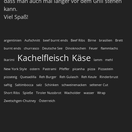
dass man auch mal länger vor dem Grill stehen
kann.
Viel Spaß!
argentinien
Aufschnitt
beef burnt ends
Beef Ribs
Birne
brasilien
Brett
burnt ends
churrasco
Deutsche See
Dinoknochen
Feuer
flammlachs
Kachelfleisch
Käse
Ikarimi
lamm
mehl
New York Style
ostern
Pastrami
Pfeffer
picanha
pizza
Pizzastein
pizzateig
Quesadilla
Reh Burger
Reh Gulasch
Reh Keule
Rinderbrust
saftig
Saltimbocca
salz
Schinken
schweinenacken
seltener Cut
Short Ribs
Spieße
Tiroler Nussbrot
Wacholder
wasser
Wrap
Zwetschgen-Chutney
Österreich