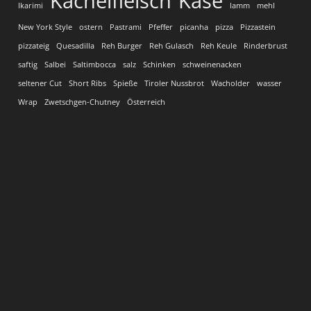
Kachelfleisch
Käse
Ikarimi
lamm
mehl
New York Style
ostern
Pastrami
Pfeffer
picanha
pizza
Pizzastein
pizzateig
Quesadilla
Reh Burger
Reh Gulasch
Reh Keule
Rinderbrust
saftig
Salbei
Saltimbocca
salz
Schinken
schweinenacken
seltener Cut
Short Ribs
Spieße
Tiroler Nussbrot
Wacholder
wasser
Wrap
Zwetschgen-Chutney
Österreich