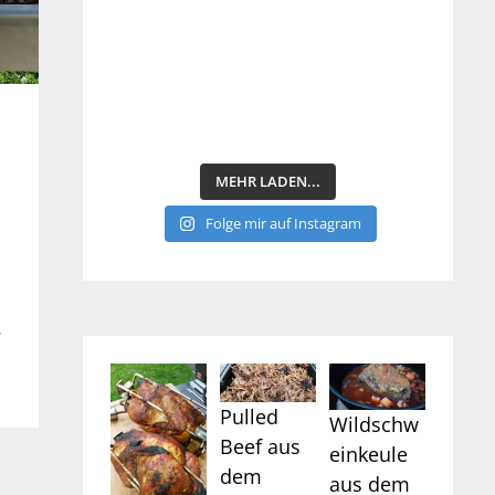
MEHR LADEN...
Folge mir auf Instagram
.
Pulled
Wildschw
Beef aus
einkeule
dem
aus dem