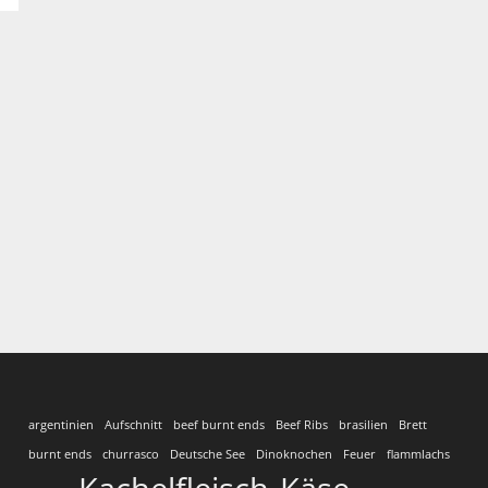
argentinien
Aufschnitt
beef burnt ends
Beef Ribs
brasilien
Brett
burnt ends
churrasco
Deutsche See
Dinoknochen
Feuer
flammlachs