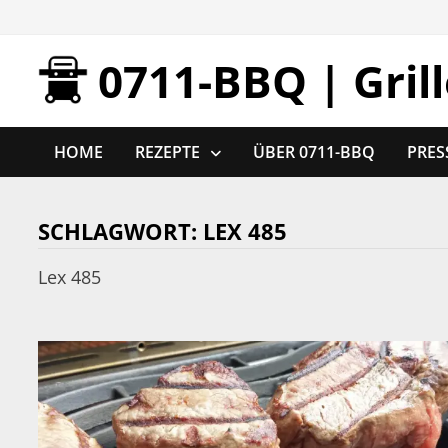
Zurück
zum
0711-BBQ | Gril
Inhalt
HOME
REZEPTE
ÜBER 0711-BBQ
PRES
SCHLAGWORT:
LEX 485
Lex 485