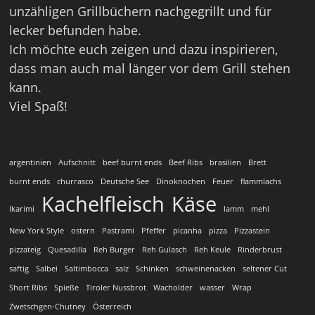
unzähligen Grillbüchern nachgegrillt und für
lecker befunden habe.
Ich möchte euch zeigen und dazu inspirieren,
dass man auch mal länger vor dem Grill stehen
kann.
Viel Spaß!
argentinien
Aufschnitt
beef burnt ends
Beef Ribs
brasilien
Brett
burnt ends
churrasco
Deutsche See
Dinoknochen
Feuer
flammlachs
Kachelfleisch
Käse
Ikarimi
lamm
mehl
New York Style
ostern
Pastrami
Pfeffer
picanha
pizza
Pizzastein
pizzateig
Quesadilla
Reh Burger
Reh Gulasch
Reh Keule
Rinderbrust
saftig
Salbei
Saltimbocca
salz
Schinken
schweinenacken
seltener Cut
Short Ribs
Spieße
Tiroler Nussbrot
Wacholder
wasser
Wrap
Zwetschgen-Chutney
Österreich