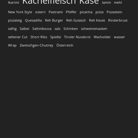
Kachelfleisch
Käse
Ikarimi
lamm
mehl
New York Style
ostern
Pastrami
Pfeffer
picanha
pizza
Pizzastein
pizzateig
Quesadilla
Reh Burger
Reh Gulasch
Reh Keule
Rinderbrust
saftig
Salbei
Saltimbocca
salz
Schinken
schweinenacken
seltener Cut
Short Ribs
Spieße
Tiroler Nussbrot
Wacholder
wasser
Wrap
Zwetschgen-Chutney
Österreich