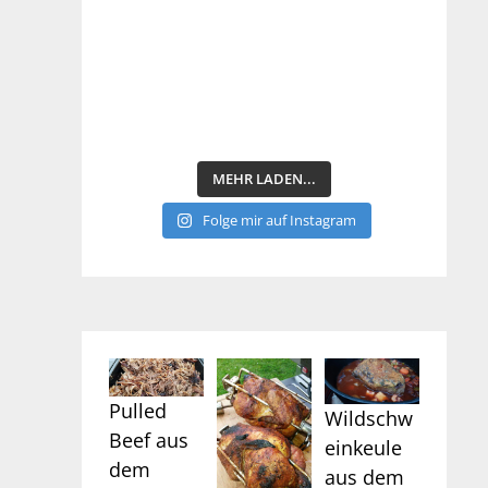
MEHR LADEN...
Folge mir auf Instagram
Pulled
Wildschw
Beef aus
einkeule
dem
aus dem