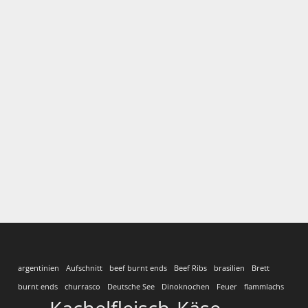
argentinien
Aufschnitt
beef burnt ends
Beef Ribs
brasilien
Brett
burnt ends
churrasco
Deutsche See
Dinoknochen
Feuer
flammlachs