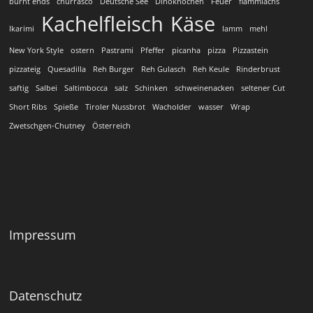
burnt ends
churrasco
Deutsche See
Dinoknochen
Feuer
flammlachs
Kachelfleisch
Käse
Ikarimi
lamm
mehl
New York Style
ostern
Pastrami
Pfeffer
picanha
pizza
Pizzastein
pizzateig
Quesadilla
Reh Burger
Reh Gulasch
Reh Keule
Rinderbrust
saftig
Salbei
Saltimbocca
salz
Schinken
schweinenacken
seltener Cut
Short Ribs
Spieße
Tiroler Nussbrot
Wacholder
wasser
Wrap
Zwetschgen-Chutney
Österreich
Impressum
Datenschutz