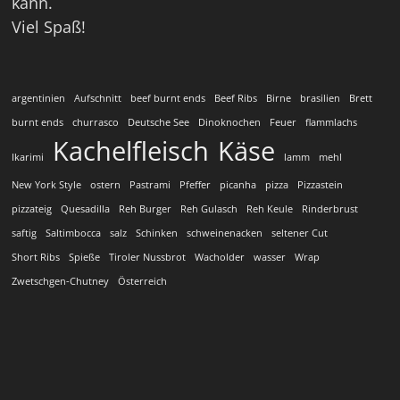
kann.
Viel Spaß!
argentinien
Aufschnitt
beef burnt ends
Beef Ribs
Birne
brasilien
Brett
burnt ends
churrasco
Deutsche See
Dinoknochen
Feuer
flammlachs
Kachelfleisch
Käse
Ikarimi
lamm
mehl
New York Style
ostern
Pastrami
Pfeffer
picanha
pizza
Pizzastein
pizzateig
Quesadilla
Reh Burger
Reh Gulasch
Reh Keule
Rinderbrust
saftig
Saltimbocca
salz
Schinken
schweinenacken
seltener Cut
Short Ribs
Spieße
Tiroler Nussbrot
Wacholder
wasser
Wrap
Zwetschgen-Chutney
Österreich