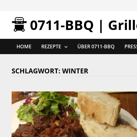
Zurück
zum
0711-BBQ | Gril
Inhalt
HOME
REZEPTE
ÜBER 0711-BBQ
PRES
SCHLAGWORT:
WINTER