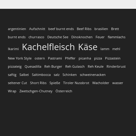
argentinien
Aufschnitt
beef burnt ends
Beef Ribs
brasilien
Brett
burnt ends
churrasco
Deutsche See
Dinoknochen
Feuer
flammlachs
Kachelfleisch
Käse
Ikarimi
lamm
mehl
New York Style
ostern
Pastrami
Pfeffer
picanha
pizza
Pizzastein
pizzateig
Quesadilla
Reh Burger
Reh Gulasch
Reh Keule
Rinderbrust
saftig
Salbei
Saltimbocca
salz
Schinken
schweinenacken
seltener Cut
Short Ribs
Spieße
Tiroler Nussbrot
Wacholder
wasser
Wrap
Zwetschgen-Chutney
Österreich