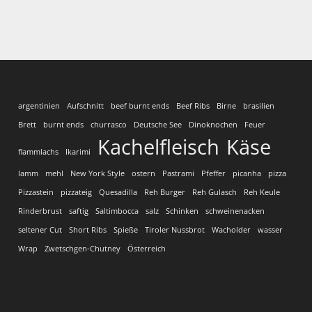
argentinien
Aufschnitt
beef burnt ends
Beef Ribs
Birne
brasilien
Brett
burnt ends
churrasco
Deutsche See
Dinoknochen
Feuer
Kachelfleisch
Käse
flammlachs
Ikarimi
lamm
mehl
New York Style
ostern
Pastrami
Pfeffer
picanha
pizza
Pizzastein
pizzateig
Quesadilla
Reh Burger
Reh Gulasch
Reh Keule
Rinderbrust
saftig
Saltimbocca
salz
Schinken
schweinenacken
seltener Cut
Short Ribs
Spieße
Tiroler Nussbrot
Wacholder
wasser
Wrap
Zwetschgen-Chutney
Österreich