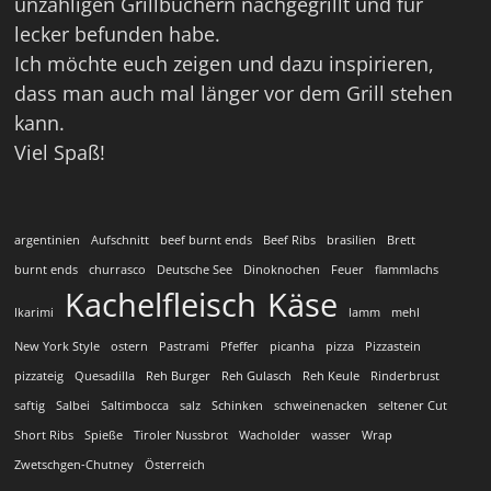
unzähligen Grillbüchern nachgegrillt und für
lecker befunden habe.
Ich möchte euch zeigen und dazu inspirieren,
dass man auch mal länger vor dem Grill stehen
kann.
Viel Spaß!
argentinien
Aufschnitt
beef burnt ends
Beef Ribs
brasilien
Brett
burnt ends
churrasco
Deutsche See
Dinoknochen
Feuer
flammlachs
Kachelfleisch
Käse
Ikarimi
lamm
mehl
New York Style
ostern
Pastrami
Pfeffer
picanha
pizza
Pizzastein
pizzateig
Quesadilla
Reh Burger
Reh Gulasch
Reh Keule
Rinderbrust
saftig
Salbei
Saltimbocca
salz
Schinken
schweinenacken
seltener Cut
Short Ribs
Spieße
Tiroler Nussbrot
Wacholder
wasser
Wrap
Zwetschgen-Chutney
Österreich