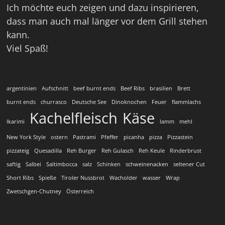
Ich möchte euch zeigen und dazu inspirieren,
dass man auch mal länger vor dem Grill stehen
kann.
Viel Spaß!
argentinien
Aufschnitt
beef burnt ends
Beef Ribs
brasilien
Brett
burnt ends
churrasco
Deutsche See
Dinoknochen
Feuer
flammlachs
Kachelfleisch
Käse
Ikarimi
lamm
mehl
New York Style
ostern
Pastrami
Pfeffer
picanha
pizza
Pizzastein
pizzateig
Quesadilla
Reh Burger
Reh Gulasch
Reh Keule
Rinderbrust
saftig
Salbei
Saltimbocca
salz
Schinken
schweinenacken
seltener Cut
Short Ribs
Spieße
Tiroler Nussbrot
Wacholder
wasser
Wrap
Zwetschgen-Chutney
Österreich