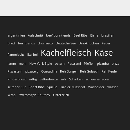
argentinien
Aufschnitt
beef burnt ends
Beef Ribs
Birne
brasilien
Brett
burnt ends
churrasco
Deutsche See
Dinoknochen
Feuer
Kachelfleisch
Käse
flammlachs
Ikarimi
lamm
mehl
New York Style
ostern
Pastrami
Pfeffer
picanha
pizza
Pizzastein
pizzateig
Quesadilla
Reh Burger
Reh Gulasch
Reh Keule
Rinderbrust
saftig
Saltimbocca
salz
Schinken
schweinenacken
seltener Cut
Short Ribs
Spieße
Tiroler Nussbrot
Wacholder
wasser
Wrap
Zwetschgen-Chutney
Österreich