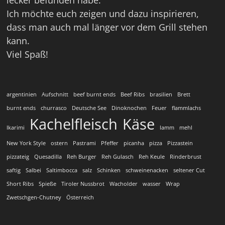
Ich möchte euch zeigen und dazu inspirieren,
dass man auch mal länger vor dem Grill stehen
kann.
Viel Spaß!
argentinien
Aufschnitt
beef burnt ends
Beef Ribs
brasilien
Brett
burnt ends
churrasco
Deutsche See
Dinoknochen
Feuer
flammlachs
Kachelfleisch
Käse
Ikarimi
lamm
mehl
New York Style
ostern
Pastrami
Pfeffer
picanha
pizza
Pizzastein
pizzateig
Quesadilla
Reh Burger
Reh Gulasch
Reh Keule
Rinderbrust
saftig
Salbei
Saltimbocca
salz
Schinken
schweinenacken
seltener Cut
Short Ribs
Spieße
Tiroler Nussbrot
Wacholder
wasser
Wrap
Zwetschgen-Chutney
Österreich