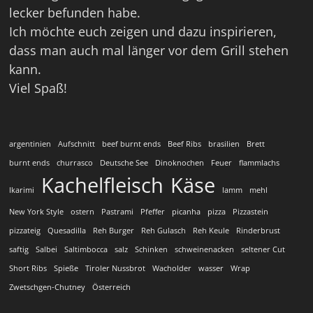
lecker befunden habe.
Ich möchte euch zeigen und dazu inspirieren,
dass man auch mal länger vor dem Grill stehen
kann.
Viel Spaß!
argentinien
Aufschnitt
beef burnt ends
Beef Ribs
brasilien
Brett
burnt ends
churrasco
Deutsche See
Dinoknochen
Feuer
flammlachs
Kachelfleisch
Käse
Ikarimi
lamm
mehl
New York Style
ostern
Pastrami
Pfeffer
picanha
pizza
Pizzastein
pizzateig
Quesadilla
Reh Burger
Reh Gulasch
Reh Keule
Rinderbrust
saftig
Salbei
Saltimbocca
salz
Schinken
schweinenacken
seltener Cut
Short Ribs
Spieße
Tiroler Nussbrot
Wacholder
wasser
Wrap
Zwetschgen-Chutney
Österreich