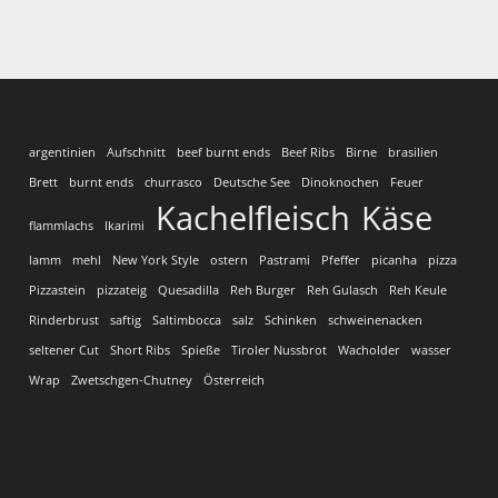
argentinien
Aufschnitt
beef burnt ends
Beef Ribs
Birne
brasilien
Brett
burnt ends
churrasco
Deutsche See
Dinoknochen
Feuer
Kachelfleisch
Käse
flammlachs
Ikarimi
lamm
mehl
New York Style
ostern
Pastrami
Pfeffer
picanha
pizza
Pizzastein
pizzateig
Quesadilla
Reh Burger
Reh Gulasch
Reh Keule
Rinderbrust
saftig
Saltimbocca
salz
Schinken
schweinenacken
seltener Cut
Short Ribs
Spieße
Tiroler Nussbrot
Wacholder
wasser
Wrap
Zwetschgen-Chutney
Österreich