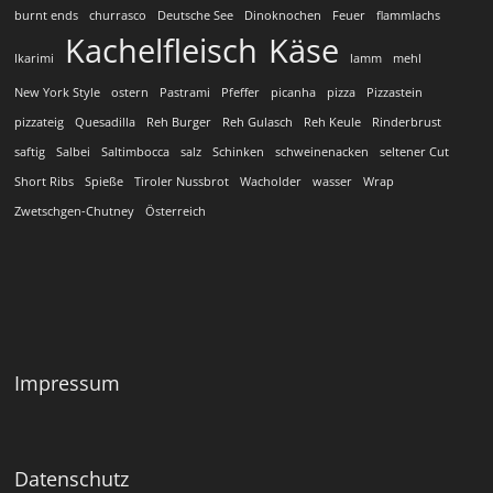
burnt ends
churrasco
Deutsche See
Dinoknochen
Feuer
flammlachs
Kachelfleisch
Käse
Ikarimi
lamm
mehl
New York Style
ostern
Pastrami
Pfeffer
picanha
pizza
Pizzastein
pizzateig
Quesadilla
Reh Burger
Reh Gulasch
Reh Keule
Rinderbrust
saftig
Salbei
Saltimbocca
salz
Schinken
schweinenacken
seltener Cut
Short Ribs
Spieße
Tiroler Nussbrot
Wacholder
wasser
Wrap
Zwetschgen-Chutney
Österreich
Impressum
Datenschutz